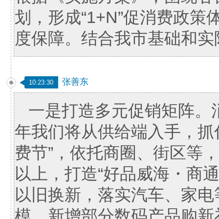
划，形成“1+N”促消费政
度保障。结合我市基础和实
张善东
10:23:30
一是打造多元促销矩阵。
年我们将从供给端入手，抓住
费节”，依托商圈、街区等，
以上，打造“好品威海・商
以旧换新，落实汽车、家电
模，新增部分数码产品购新